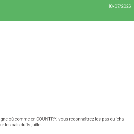
10/07/2026
 Ligne où comme en COUNTRY, vous reconnaîtrez les pas du "cha
ur les bals du 14 juillet !