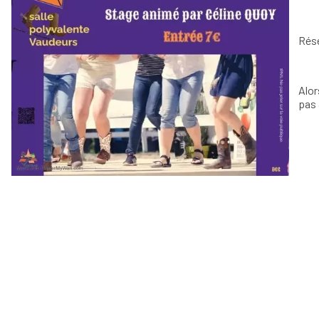
Rése
Alor
pas 