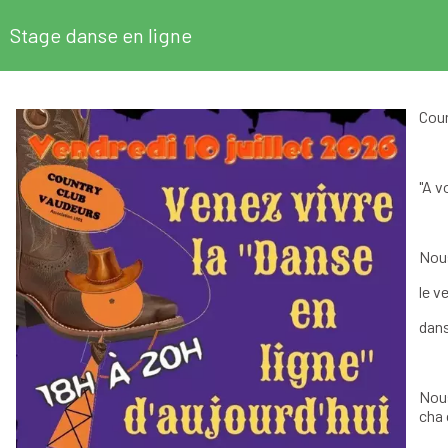
Stage danse en ligne
Coun
"
A vo
Nous
le v
dans
Nous
cha 