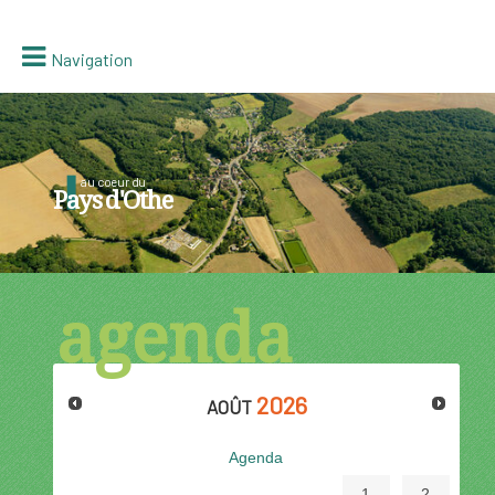
Navigation
au coeur du
Pays d'Othe
Août
2026
Agenda
1
2