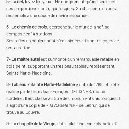
5-
La nef,
levez les yeux ! Ne comprenant qu’une seule nef,
ses proportions sont gigantesques. Sa charpente en bois
ressemble à une coque de navire retournée.
6-
Le chemin de croix,
accroché sur le mur de la nef, se
compose en 14 stations.
Ses toiles en couleur sont bien abîmées et sont en cours de
restauration.
7-
Le maître autel
est surmonté d’un remarquable retable en
bois peint, supportant un très beau tableau représentant
Sainte Marie-Madeleine.
8-
Tableau « Sainte Marie-Madeleine »
date de 1769, et a été
réalisé par le frère Jean-François DELIGNES, moine
cordelier. Il est classé au titre des monuments historiques. Il
s'agit d'une copie de «
la Madeleine
» de Lebrun qui se
trouve au Louvre.
9-
La chapelle de la Vierge,
est la plus ancienne chapelle et