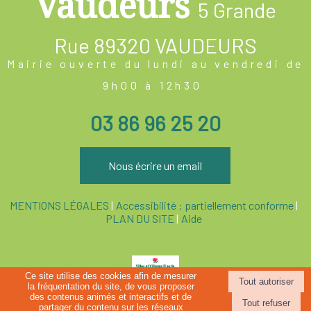
Vaudeurs
5 Grande
Rue
89320 VAUDEURS
Mairie ouverte du lundi au vendredi de
9h00 à 12h30
03 86 96 25 20
Nous écrire un email
MENTIONS LÉGALES
Accessibilité : partiellement conforme
PLAN DU SITE
Aide
Ce site utilise des cookies afin de mesurer
la fréquentation du site, de vous proposer
Site commercialisé par Centre France Solution Pro
-
Création et
des contenus animés et interactifs et de
hébergement du site Internet réalisé par Net15
-
Site administrable CMS
partager du contenu sur les réseaux